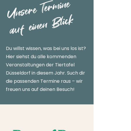
U
n
s
e
r
e
T
e
r
mi
n
e
a
u
f
ei
n
e
n
Bli
c
k
Du willst wissen, was bei uns los ist?
Hier siehst du alle kommenden
Veranstaltungen der Tiertafel
Düsseldorf in diesem Jahr. Such dir
die passenden Termine raus – wir
freuen uns auf deinen Besuch!