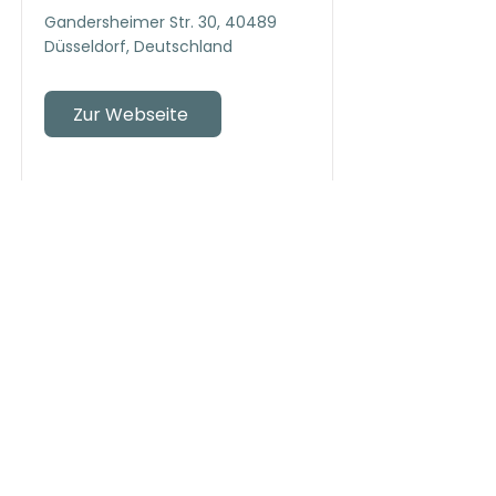
Gandersheimer Str. 30, 40489
Düsseldorf, Deutschland
Zur Webseite
Tierarztpraxis Wolfgang
Kahle
Vennhauser Allee 241, 40627
Düsseldorf, Deutschland
Zur Webseite