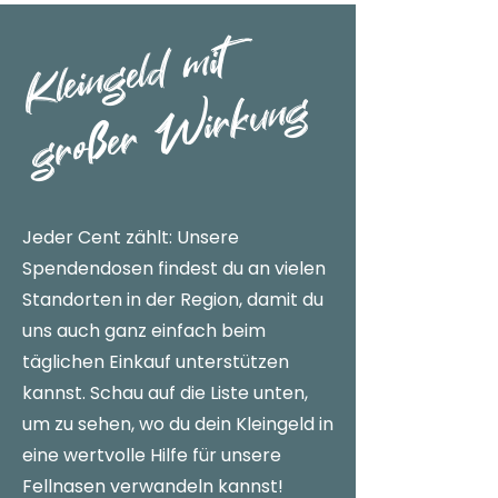
Kl
ei
n
g
el
d
mit
g
r
o
ß
e
r
Wi
r
k
u
n
g
Jeder Cent zählt: Unsere
Spendendosen findest du an vielen
Standorten in der Region, damit du
uns auch ganz einfach beim
täglichen Einkauf unterstützen
kannst. Schau auf die Liste unten,
um zu sehen, wo du dein Kleingeld in
eine wertvolle Hilfe für unsere
Fellnasen verwandeln kannst!