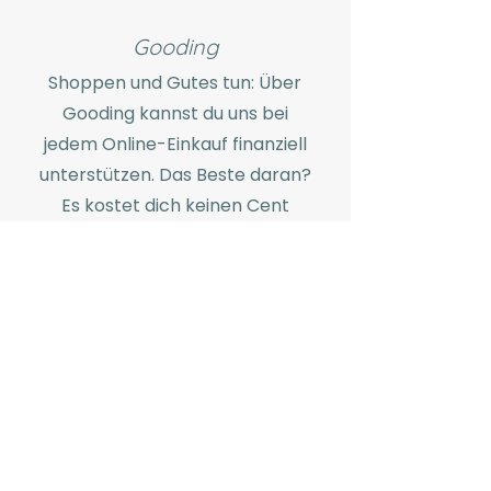
Gooding
Shoppen und Gutes tun: Über
Gooding kannst du uns bei
jedem Online-Einkauf finanziell
unterstützen. Das Beste daran?
Es kostet dich keinen Cent
extra! Wähle die Tiertafel
Düsseldorf als deinen Verein
aus und starte deinen Einkauf.
Gooding